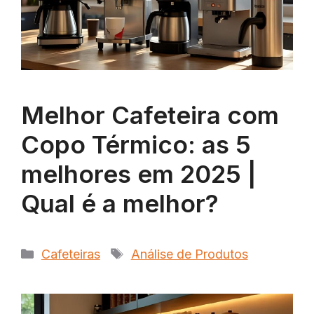
Melhor Cafeteira com
Copo Térmico: as 5
melhores em 2025 |
Qual é a melhor?
Categorias
Tags
Cafeteiras
Análise de Produtos