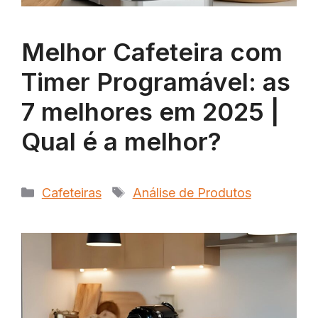
Melhor Cafeteira com
Timer Programável: as
7 melhores em 2025 |
Qual é a melhor?
Categorias
Tags
Cafeteiras
Análise de Produtos