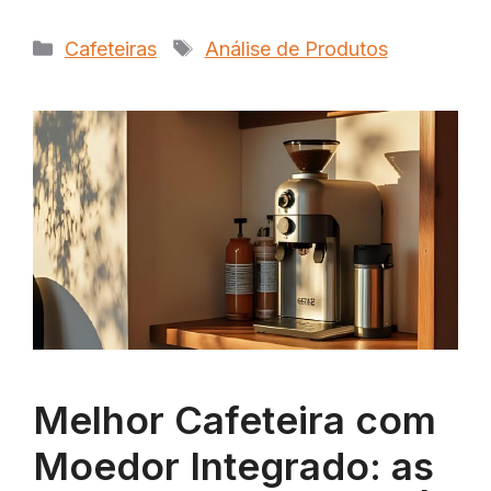
Categorias
Tags
Cafeteiras
Análise de Produtos
Melhor Cafeteira com
Moedor Integrado: as