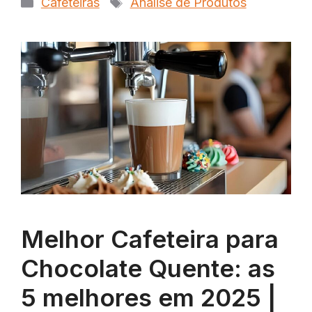
Categorias
Tags
Cafeteiras
Análise de Produtos
Melhor Cafeteira para
Chocolate Quente: as
5 melhores em 2025 |