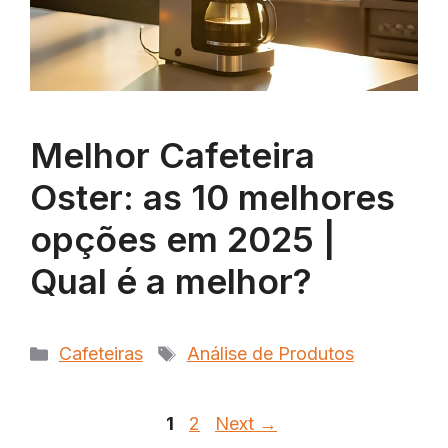
Melhor Cafeteira
Oster: as 10 melhores
opções em 2025 |
Qual é a melhor?
Categorias
Tags
Cafeteiras
Análise de Produtos
Page
Page
1
2
Next
→