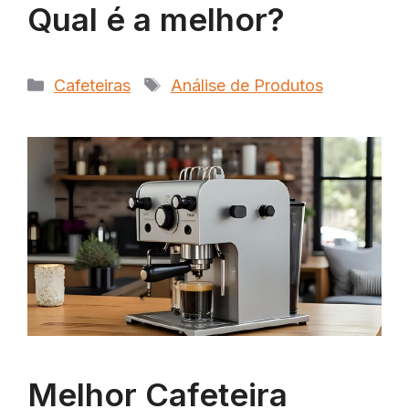
Qual é a melhor?
Categorias
Tags
Cafeteiras
Análise de Produtos
Melhor Cafeteira